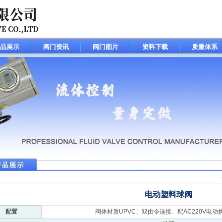
品展示
阀门资讯
阀门图片
资料下载
质量体系
电动塑料球阀
配置
阀体材质UPVC、双由令连接、配AC220V电