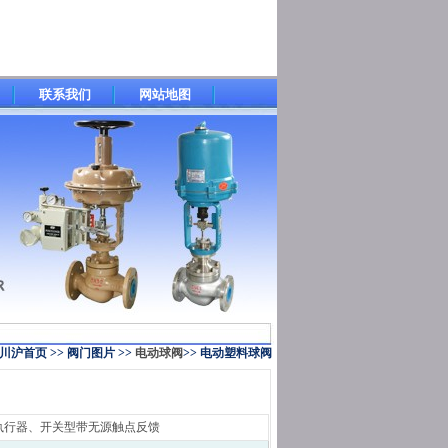
联系我们
网站地图
川沪首页
>>
阀门图片
>>
电动球阀
>>
电动塑料球阀
动执行器、开关型带无源触点反馈