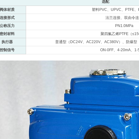
选配
阀体材质
塑料PVC、UPVC、PTFE、
连接形式
法兰连接、双由令连
公称压力
PN1.0MPa
密封材料
聚四氟乙烯PTFE（≤15
执行器
普通型（DC24V、AC220V、AC380V）、防爆型（
控制信号
ON-0FF、4-20mA、1-