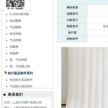
特殊调节阀
阀体材质
自力式调节阀
连接形式
Cv3000调节阀
公称压力
电动蝶阀
阀盖形式
标准
气动蝶阀
执行器
电动球阀
控制信号
气动球阀
切断阀
电磁阀
电、气动闸阀
电、气动截止阀
执行器及附件系列
电动执行器及附件
气动执行器及附件
公司：上海川沪阀门有限公司
地址：上海市奉贤区金碧路358号