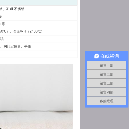
钢、316L不锈钢
接
Pa等
50℃）、合金钢H（≤400℃）
气缸
、阀门定位器、手轮
A
在线咨询
销售一部
销售二部
销售三部
销售四部
客服经理