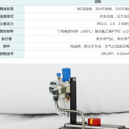
选配
阀体材质
WCB碳钢、304不锈钢、316不锈
连接形式
对夹连接、法兰连
公称压力
PN1.0、1.6、2.5M
密封材料
丁晴橡胶NBR（≤80℃）聚四氟乙烯PTFE（≤1
执行器
双作用气缸、单作用
附件
电磁阀、限位开关盒、空气过滤减压阀
控制信号
ON-0FF、4-20m