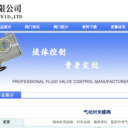
品展示
阀门资讯
阀门图片
资料下载
质量体系
气动对夹蝶阀
配置
阀体材质碳钢、对夹连接、橡胶密封、配双作用气