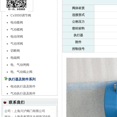
特殊调节阀
阀体材质
自力式调节阀
连接形式
Cv3000调节阀
公称压力
电动蝶阀
密封材料
气动蝶阀
执行器
电动球阀
附件
气动球阀
控制信号
切断阀
电磁阀
电、气动闸阀
电、气动截止阀
执行器及附件系列
电动执行器及附件
气动执行器及附件
公司：上海川沪阀门有限公司
地址：上海市奉贤区金碧路358号