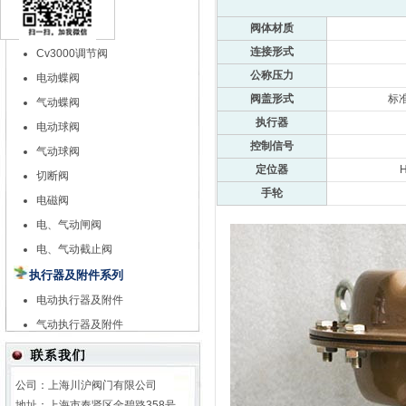
特殊调节阀
阀体材质
自力式调节阀
连接形式
Cv3000调节阀
公称压力
电动蝶阀
阀盖形式
标准
气动蝶阀
执行器
电动球阀
控制信号
气动球阀
定位器
切断阀
手轮
电磁阀
电、气动闸阀
电、气动截止阀
执行器及附件系列
电动执行器及附件
气动执行器及附件
公司：上海川沪阀门有限公司
地址：上海市奉贤区金碧路358号