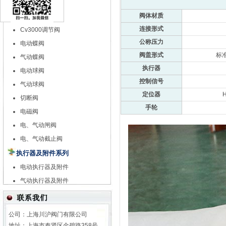
特殊调节阀
阀体材质
自力式调节阀
连接形式
Cv3000调节阀
公称压力
电动蝶阀
阀盖形式
标准
气动蝶阀
执行器
电动球阀
控制信号
气动球阀
定位器
切断阀
手轮
电磁阀
电、气动闸阀
电、气动截止阀
执行器及附件系列
电动执行器及附件
气动执行器及附件
公司：上海川沪阀门有限公司
地址：上海市奉贤区金碧路358号