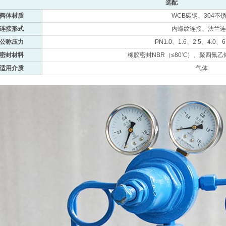
选配
阀体材质
WCB碳钢、304不
连接形式
内螺纹连接、法兰连
公称压力
PN1.0、1.6、2.5、4.0、
密封材料
橡胶密封NBR（≤80℃）、聚四氟乙烯
适用介质
气体