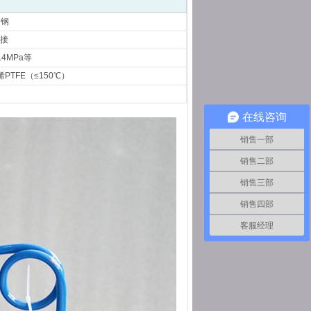
锈钢
接
6.4MPa等
PTFE（≤150℃）
在线咨询
销售一部
销售二部
销售三部
销售四部
客服经理