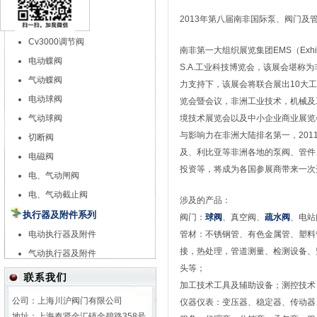
特殊调节阀
2013年第八届南非国际泵、阀门及管
自力式调节阀
Cv3000调节阀
南非第一大组织展览集团EMS（Exhibit
电动蝶阀
S.A.工业科技博览会，该展会堪称为
气动蝶阀
力支持下，该展会将联合展出10大
电动球阀
览会暨会议，非洲工业技术，机械及
气动球阀
境技术展览会以及中小企业商业展览会
与影响力在非洲大陆排名第一，201
切断阀
及、利比亚等非洲各地的泵阀、管件
电磁阀
投资等，将成为各国参展商带来一次
电、气动闸阀
电、气动截止阀
涉及的产品：
执行器及附件系列
阀门：
球阀
、真空阀、
疏水阀
、电站
电动执行器及附件
管材：不锈钢管、有色金属管、塑料
接，热处理，管道测量、检测设备、
气动执行器及附件
头等；
加工技术工具及辅助设备；测控技术
公司：上海川沪阀门有限公司
仪器仪表：变压器、稳定器、传动器
地址：上海奉贤金汇镇金碧路358号