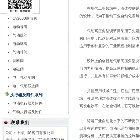
特殊调节阀
在现代工业领域中，流体控制是至
自力式调节阀
的设计，成为了推动工业自动化发展
Cv3000调节阀
电动蝶阀
气动高压角型调节阀采用了先进的
气动蝶阀
阀门开度，以达到对流体流量、压力
电动球阀
适用于各种复杂的工业流程控制需求
气动球阀
切断阀
设计上的创新是气动高压角型调节
剪切力和振动，提高流体控制的稳定
电磁阀
运行，并且具有长寿命和低维护成本
电、气动闸阀
电、气动截止阀
并且应用领域广泛。它被广泛应用
执行器及附件系列
域，可以实现对流体媒介的连续调节
电动执行器及附件
高发电效率；在冶金领域，它可以控
气动执行器及附件
随着工业自动化水平的不断提升，
出具有远程监控、自动化调节和故障
公司：上海川沪阀门有限公司
测和分析，从而提供更准确的控制策
地址：上海奉贤金汇镇金碧路358号