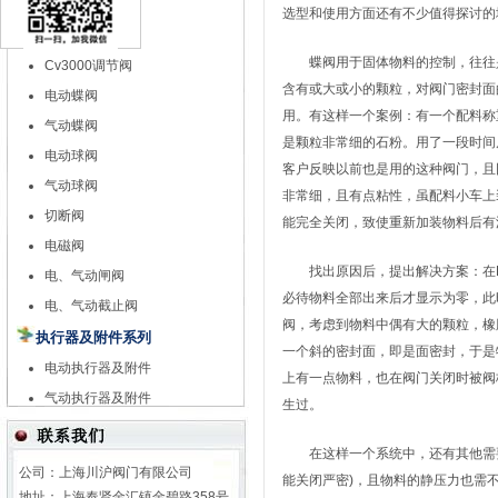
特殊调节阀
选型和使用方面还有不少值得探讨的
自力式调节阀
蝶阀用于固体物料的控制，往往是
Cv3000调节阀
含有或大或小的颗粒，对阀门密封面
电动蝶阀
用。有这样一个案例：有一个配料称
气动蝶阀
是颗粒非常细的石粉。用了一段时间
电动球阀
客户反映以前也是用的这种阀门，且
气动球阀
非常细，且有点粘性，虽配料小车上
切断阀
能完全关闭，致使重新加装物料后有
电磁阀
找出原因后，提出解决方案：在P
电、气动闸阀
必待物料全部出来后才显示为零，此
电、气动截止阀
阀，考虑到物料中偶有大的颗粒，橡
执行器及附件系列
一个斜的密封面，即是面密封，于是
电动执行器及附件
上有一点物料，也在阀门关闭时被阀
气动执行器及附件
生过。
在这样一个系统中，还有其他需要
公司：上海川沪阀门有限公司
能关闭严密)，且物料的静压力也需
地址：上海奉贤金汇镇金碧路358号