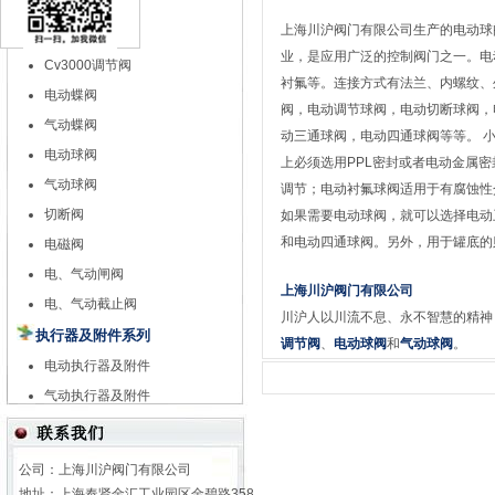
特殊调节阀
上海川沪阀门有限公司生产的
电动球
自力式调节阀
业，是应用广泛的控制阀门之一。电动球
Cv3000调节阀
衬氟等。连接方式有法兰、内螺纹、
电动蝶阀
阀，电动调节球阀，电动切断球阀，
气动蝶阀
动三通球阀，电动四通球阀等等。 小
电动球阀
上必须选用PPL密封或者电动金属
气动球阀
调节；电动衬氟球阀适用于有腐蚀性
切断阀
如果需要电动球阀，就可以选择电动
和电动四通球阀。另外，用于罐底的
电磁阀
电、气动闸阀
上海川沪阀门有限公司
电、气动截止阀
川沪人以川流不息、永不智慧的精神
执行器及附件系列
调节阀
、
电动球阀
和
气动球阀
。
电动执行器及附件
气动执行器及附件
公司：上海川沪阀门有限公司
地址：上海奉贤金汇工业园区金碧路358