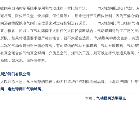
动蝶阀
在自动控制系统中使用和气动球阀一样比较广泛。 气动蝶阀配以GT气缸、A
滤减压阀、限位开关盒、快排阀、保位阀等），用来进行开关两位控制，因为三偏心蝶
蝶阀还往往配以电气阀门定位器来对过程控制进行调节。 气动蝶阀比同口径的气动
也要小很多，所以，在气动球阀不太胜任的大口径切断场合，气动蝶阀得到了广泛的应
，所以，如果对泄露要求很严格的场合，就不太适合选用。 气动蝶阀种类比较多，有
温工况的气动金属密封三偏心蝶阀
，有耐腐蚀的气动衬氟蝶阀、气动衬胶蝶阀、气动塑
，有真空场合的气动真空蝶阀，介质是空气、烟气的工况，则可以选择气动通风蝶阀、
料系统，如水泥、面粉等物料。
海川沪阀门有限公司
沪人以川流不息、永不智慧的精神，倾力打造沪产控制阀高端品牌。上海川沪阀门厂专
节阀
、
电动球阀
和
气动球阀
。
本页：
气动蝶阀选型要点