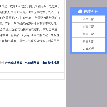
T气缸、或者AW气缸，辅以气动附件（电磁阀、
在线咨询
阀的良好的近似等百分比的流量特性，气动三偏
球阀重量要轻，性价比高，所需要的执行器的扭
销售一部
用。不过，气动蝶阀的密封性能要弱于气动球
销售二部
适合常温工况的气动橡胶密封蝶阀，有适合中温、
销售三部
料蝶阀，有食品、制药行业常用的气动卫生级蝶
气动烟气蝶阀
，另外，气动粉体蝶阀，则适用于
销售四部
客服经理
业生产
电动调节阀
、
气动调节阀
、
电动微小流量