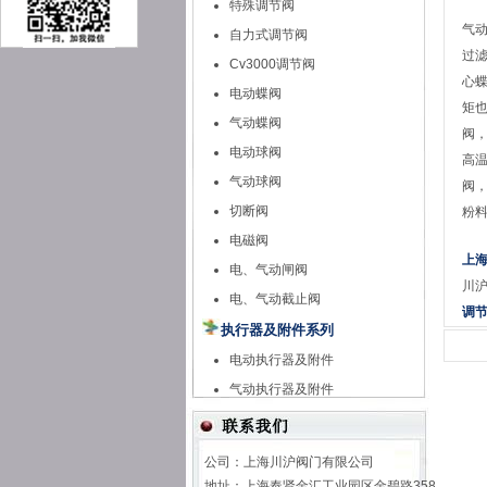
特殊调节阀
气
自力式调节阀
过
Cv3000调节阀
心
电动蝶阀
矩
气动蝶阀
阀
电动球阀
高
气动球阀
阀
切断阀
粉
电磁阀
上
电、气动闸阀
川
电、气动截止阀
调
执行器及附件系列
电动执行器及附件
气动执行器及附件
公司：上海川沪阀门有限公司
地址：上海奉贤金汇工业园区金碧路358