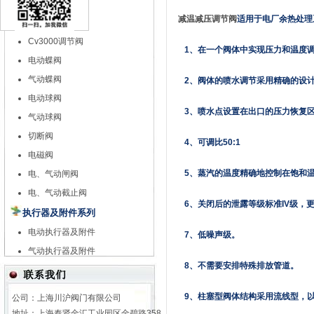
特殊调节阀
减温减压调节阀
适用于电厂余热处理
自力式调节阀
Cv3000调节阀
1、在一个阀体中实现压力和温度
电动蝶阀
气动蝶阀
2、阀体的喷水调节采用精确的设计
电动球阀
3、喷水点设置在出口的压力恢复
气动球阀
切断阀
4、可调比50:1
电磁阀
5、蒸汽的温度精确地控制在饱和温度
电、气动闸阀
电、气动截止阀
6、关闭后的泄露等级标准IV级，
执行器及附件系列
电动执行器及附件
7、低噪声级。
气动执行器及附件
8、不需要安排特殊排放管道。
9、柱塞型阀体结构采用流线型，
公司：上海川沪阀门有限公司
地址：上海奉贤金汇工业园区金碧路358