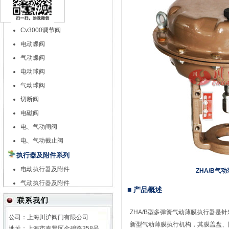
特殊调节阀
自力式调节阀
Cv3000调节阀
电动蝶阀
气动蝶阀
电动球阀
气动球阀
切断阀
电磁阀
电、气动闸阀
电、气动截止阀
执行器及附件系列
电动执行器及附件
ZHA/B气
气动执行器及附件
■ 产品概述
ZHA/B型多弹簧气动薄膜
执行器
是针
公司：上海川沪阀门有限公司
新型气动薄膜执行机构，其膜盖盘、限
地址：上海市奉贤区金碧路358号