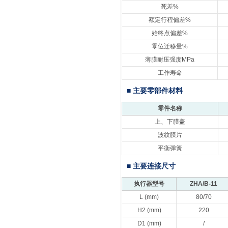
死差%
额定行程偏差%
始终点偏差%
零位迁移量%
薄膜耐压强度MPa
工作寿命
■ 主要零部件材料
零件名称
上、下膜盖
波纹膜片
平衡弹簧
■ 主要连接尺寸
执行器型号
ZHA/B-11
L (mm)
80/70
H2 (mm)
220
D1 (mm)
/