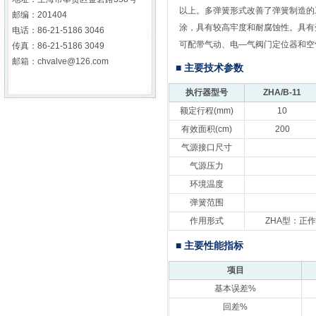
以上。多弹簧形式改善了弹簧制造的
邮编：201404
涂，具有较高牢度和耐腐蚀性。具有
电话：86-21-5186 3046
可配带气动、电—气
阀门
定位器和空
传真：86-21-5186 3049
邮箱：
chvalve@126.com
■ 主要技术参数
执行器型号
ZHA/B-11
额定行程(mm)
10
有效面积(cm)
200
气源接口尺寸
气源压力
环境温度
弹簧范围
作用形式
ZHA型：正
■ 主要性能指标
项目
基本误差%
回差%