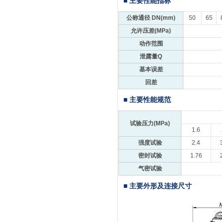
■ 主要性能指标
公称通径 DN(mm)
50
65
允许压差(MPa)
动作范围
泄露量Q
基本误差
回差
■ 主要性能规范
试验压力(MPa)
1.6
强度试验
2.4
密封试验
1.76
气密试验
■ 主要外形及连接尺寸