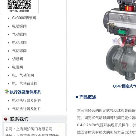
特殊调节阀
自力式调节阀
Cv3000调节阀
电动蝶阀
气动蝶阀
电动球阀
气动球阀
切断阀
电磁阀
电、气动闸阀
电、气动截止阀
Q647固定式
执行器及附件系列
■ 产品概述
电动执行器及附件
气动执行器及附件
本公司经营的固定式气动球阀是由角
定。固定式
气动球阀
可配阀门定位器输
0.4-0.7MPa气源可实现开关操
公司：上海川沪阀门有限公司
隙回转时具有很大的剪切力及自洁功
地址：上海市奉贤区金碧路358号