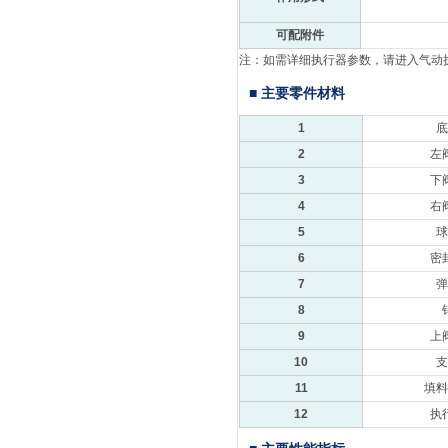
可配附件
注：如需详细执行器参数，请进入
气动
■ 主要零件材料
1
底
2
左
3
下
4
右
5
球
6
密
7
弹
8
9
上
10
支
11
填料
12
执