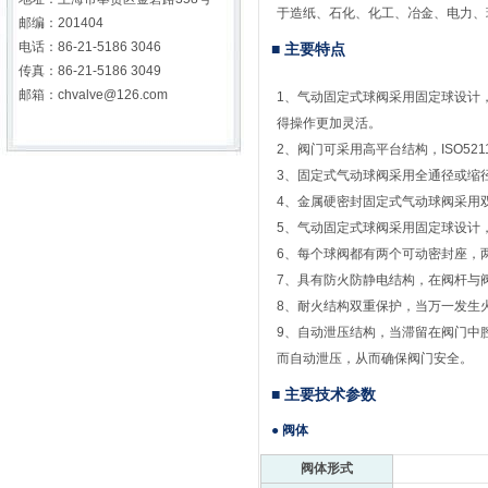
于造纸、石化、化工、冶金、电力、
邮编：201404
电话：86-21-5186 3046
■ 主要特点
传真：86-21-5186 3049
邮箱：
chvalve@126.com
1、气动固定式球阀采用固定球设计
得操作更加灵活。
2、
阀门
可采用高平台结构，ISO5
3、固定式气动球阀采用全通径或缩
4、金属硬密封固定式
气动球阀
采用
5、气动固定式球阀采用固定球设计
6、每个球阀都有两个可动密封座，
7、具有防火防静电结构，在阀杆与
8、耐火结构双重保护，当万一发生
9、自动泄压结构，当滞留在阀门中
而自动泄压，从而确保
阀门
安全。
■ 主要技术参数
● 阀体
阀体形式