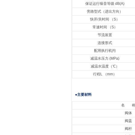
保证运行噪音等级 dB(A)
旁路型式（进出方向）
快开/关时间 （S）
常速时间 （S）
节流装置
连接形式
配用执行机抅
减温水压力 (MPa)
减温水温度（℃）
行程L （mm）
●主要材料
名 
阀体
阀盖
阀杆