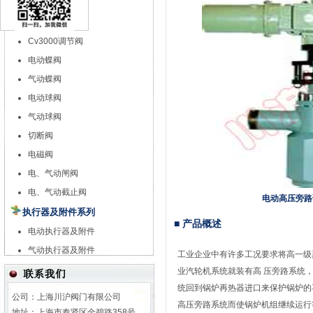
特殊调节阀
自力式调节阀
Cv3000调节阀
电动蝶阀
气动蝶阀
电动球阀
气动球阀
切断阀
电磁阀
电、气动闸阀
电、气动截止阀
电动高压旁路
执行器及附件系列
■ 产品概述
电动执行器及附件
气动执行器及附件
工业企业中有许多工况要求将高一级
业汽轮机系统就装有高 压旁路系统
统回到锅炉再热器进口来保护锅炉的
公司：上海川沪阀门有限公司
高压旁路系统而使锅炉机组继续运行
地址：上海市奉贤区金碧路358号