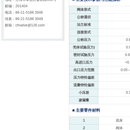
邮编：201404
阀体形式
电话：86-21-5186 3046
公称通径
传真：86-21-5186 3049
法兰标准
邮箱：
chvalve@126.com
连接形式
公称压力
0.
壳体试验压力)
0.
密封试验压力
0.
高进口压力
<0
出口压力范围
0.05
压力特性偏差
流量特性偏差
小压差
0.
渗漏量
■ 主要零件材料
1
底座
2
阀体