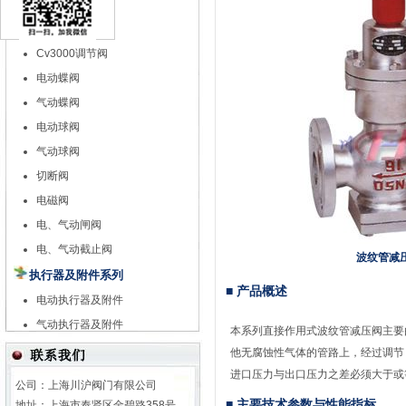
特殊调节阀
自力式调节阀
Cv3000调节阀
电动蝶阀
气动蝶阀
电动球阀
气动球阀
切断阀
电磁阀
电、气动闸阀
电、气动截止阀
波纹管减
执行器及附件系列
■ 产品概述
电动执行器及附件
气动执行器及附件
本系列直接作用式波纹管减压阀主要
他无腐蚀性气体的管路上，经过调节
进口压力与出口压力之差必须大于或等于
公司：上海川沪阀门有限公司
■ 主要技术参数
与性能指标
地址：上海市奉贤区金碧路358号