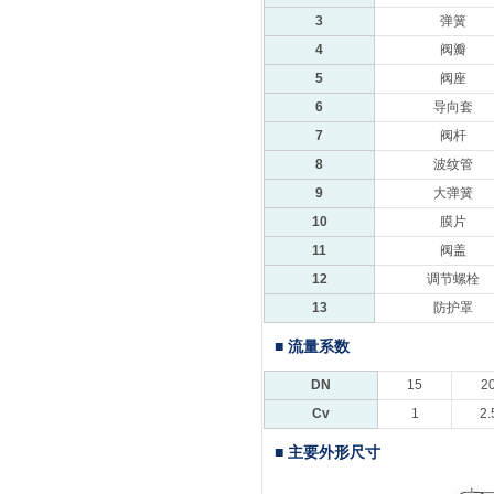
3
弹簧
4
阀瓣
5
阀座
6
导向套
7
阀杆
8
波纹管
9
大弹簧
10
膜片
11
阀盖
12
调节螺栓
13
防护罩
■ 流量系数
DN
15
2
Cv
1
2.
■ 主要外形尺寸