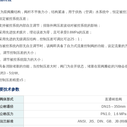
阀为双阀瓣结构，阀杆不平衡力小，结构紧凑，用于供热（空调）水系统中，恒定被控
、恒定被控系统压差；
、支持被控系统内部自主调节；排除外网压差波动对被控系统的影响；
采用先进技术膜片，理论误差为零，且可承受0.8MPa的压差；
采用先进的无级调压结构，控制压差可调比可达25：1；
、当被控系统内部无自主调节时，该阀即具备了
自力式流量控制阀
的功能，设定流量的
、调节控制压差的大小；
、调节被控系统阻力的大小；
、具备消除堵塞的功能，当控制压差大时，阀门为全开状态，堵塞在双阀瓣处的污物会
闭3－5分钟。
控制压差精度±5；
主要技术参数
阀体形式
直通铸造阀
公称通径
DN15～350mm
公称压力
PN1.0、1.6 MPa
法兰标准
ANSI、JIS、DIN、GB、JB (