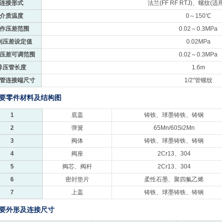
连接形式
法兰(FF RF RTJ)、螺纹(适
介质温度
0～150℃
作压差范围
0.02～0.3MPa
制压差设定值
0.02MPa
压差可调范围
0.02～0.3MPa
导压管长度
1.6m
管连接端尺寸
1/2"管螺纹
主要零件材料及结构图
1
底盖
铸铁、球墨铸铁、铸钢
2
弹簧
65Mn/60Si2Mn
3
阀体
铸铁、球墨铸铁、铸钢
4
阀座
2Cr13、304
5
阀芯、阀杆
2Cr13、304
6
密封垫片
柔性石墨、聚四氟乙烯
7
上盖
铸铁、球墨铸铁、铸钢
主要外形及连接尺寸