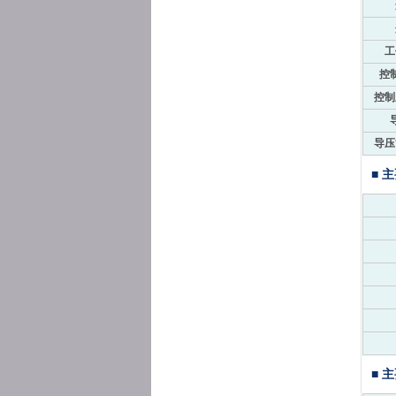
工
控
控制
导压
■ 
■ 